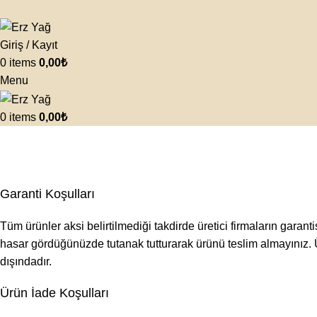
Giriş / Kayıt
0
items
0,00
₺
Menu
0
items
0,00
₺
Garanti ve İade Koşulları
Ana Sayfa
Garanti ve İade Koşulları
Garanti Koşulları
Tüm ürünler aksi belirtilmediği takdirde üretici firmaların garant
hasar gördüğünüzde tutanak tutturarak ürünü teslim almayınız. 
dışındadır.
Ürün İade Koşulları