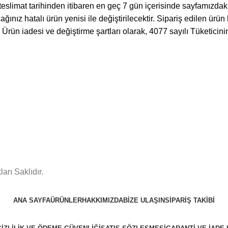
 teslimat tarihinden itibaren en geç 7 gün içerisinde sayfamızda
acağınız hatalı ürün yenisi ile değiştirilecektir. Sipariş edilen 
 Ürün iadesi ve değiştirme şartları olarak, 4077 sayılı Tüketic
arı Saklıdır.
ANA SAYFA
ÜRÜNLER
HAKKIMIZDA
BİZE ULAŞIN
SİPARİŞ TAKİBİ