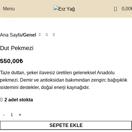
0
Menu
0,00
Click to enlarge
Ana Sayfa
Genel
Dut Pekmezi
550,00
₺
Taze duttan, şeker ilavesiz üretilen geleneksel Anadolu
pekmezi. Demir ve antioksidan bakımından zengin; bağışıklık
sistemini destekler, doğal enerji kaynağıdır.
2 adet stokta
SEPETE EKLE