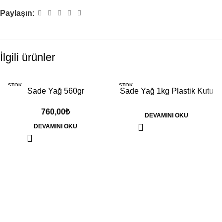
Paylaşın:
İlgili ürünler
STOK
STOK
Sade Yağ 560gr
Sade Yağ 1kg Plastik Kutu
YOK
YOK
760,00
₺
DEVAMINI OKU
DEVAMINI OKU