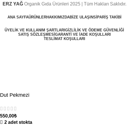
ERZ YAĞ
Organik Gıda Ürünleri
2025 | Tüm Hakları Saklıdır.
ANA SAYFA
ÜRÜNLER
HAKKIMIZDA
BİZE ULAŞIN
SİPARİŞ TAKİBİ
ÜYELIK VE KULLANIM ŞARTLARI
GIZLILIK VE ÖDEME GÜVENLIĞI
SATIŞ SÖZLEŞMESI
GARANTI VE İADE KOŞULLARI
TESLIMAT KOŞULLARI
5000₺
üzeri kargo ücretsizdir. Gönderimler pazartesi–çarşamba
yapılır.
Dut Pekmezi
550,00
₺
2 adet stokta